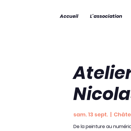
Accueil
L'association
Atelie
Nicol
sam. 13 sept.
  |  
Châte
De la peinture au numériq