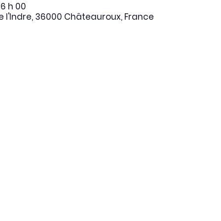
16 h 00
 l'Indre, 36000 Châteauroux, France