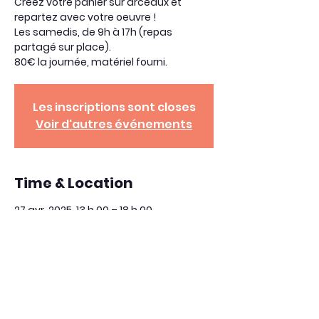
Créez votre panier sur arceaux et
repartez avec votre oeuvre !
Les samedis, de 9h à 17h (repas
partagé sur place).
80€ la journée, matériel fourni.
Les inscriptions sont closes
Voir d'autres événements
Time & Location
27 avr. 2025, 13 h 00 – 18 h 00
L'Usine, 52 Rue de l'Indre, 36000
Châteauroux, France
Share This Event