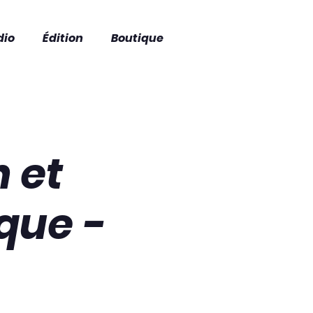
dio
Édition
Boutique
n et
que -