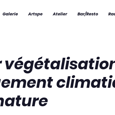
Galerie
Artspe
Atelier
Bar/Resto
Ra
r végétalisatio
ement climati
nature